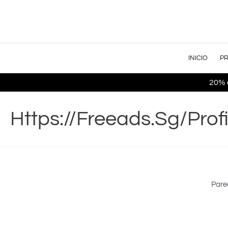
INICIO
P
20% o
Https://freeads.sg/pro
Pare