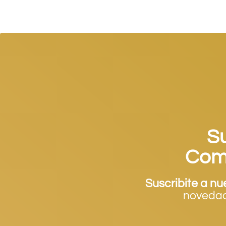
S
Com
Suscribite a nu
novedad