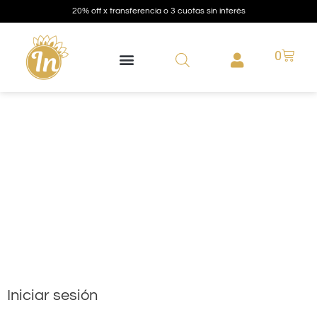
20% off x transferencia o 3 cuotas sin interés
0
Mi
Cuenta
Iniciar sesión