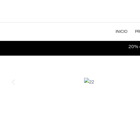
INICIO
P
20% o