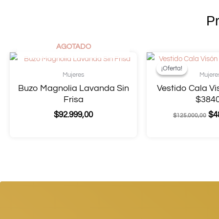
P
AGOTADO
¡Oferta!
¡Oferta!
Mujeres
Mujere
Buzo Magnolia Lavanda Sin
Vestido Cala Vi
Frisa
$384
$
92.999,00
$
4
$
125.000,00