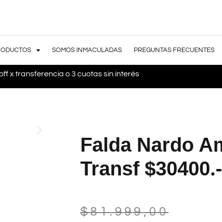
RODUCTOS
SOMOS INMACULADAS
PREGUNTAS FRECUENTES
ff x transferencia o 3 cuotas sin interés
Falda Nardo Am
Transf $30400.-
$
81.999,00