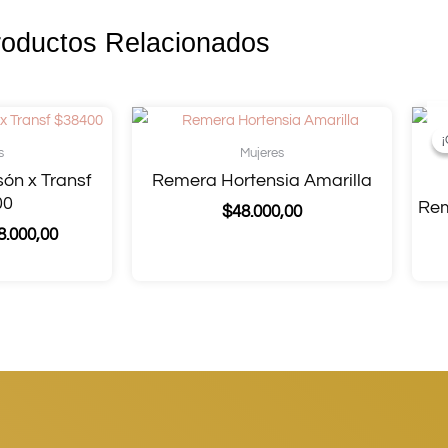
roductos Relacionados
¡
¡
s
Mujeres
són x Transf
Remera Hortensia Amarilla
00
Rem
$
48.000,00
8.000,00