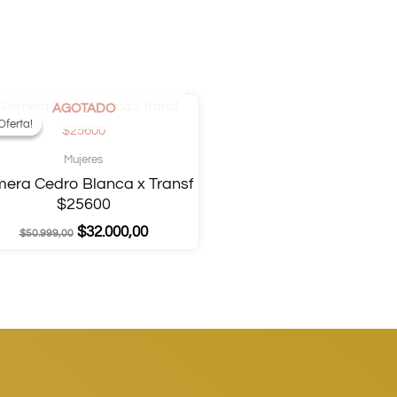
AGOTADO
Oferta!
Oferta!
Mujeres
era Cedro Blanca x Transf
$25600
$
32.000,00
$
50.999,00