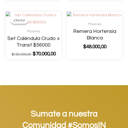
¡Oferta!
¡Oferta!
Mujeres
Remera Hortensia
Mujeres
Blanca
Set Caléndula Crudo x
Transf $56000
$
48.000,00
$
70.000,00
$
150.000,00
Sumate a nuestra
Comunidad #SomosIN