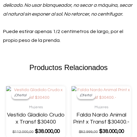
delicado. No usar blanqueador, no secar a máquina, secar
al natural sin exponer al sol. No retorcer, no centrifugar.
Puede estirar apenas 1/2 centímetros de largo, por el
propio peso de la prenda.
Productos Relacionados
¡Oferta!
¡Oferta!
¡Oferta!
¡Oferta!
Mujeres
Mujeres
Vestido Gladiolo Crudo
Falda Nardo Animal
x Transf $30400
Print x Transf $30400.-
$
38.000,00
$
38.000,00
$
112.000,00
$
82.999,00