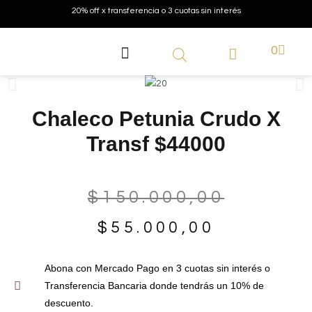
20% off x transferencia o 3 cuotas sin interés
0
SOMOS INMACULADAS
PREGUNTAS FRECUENTES
Chaleco Petunia Crudo X
Transf $44000
$
150.000,00
$
55.000,00
Abona con Mercado Pago en 3 cuotas sin interés o
Transferencia Bancaria donde tendrás un 10% de
descuento.