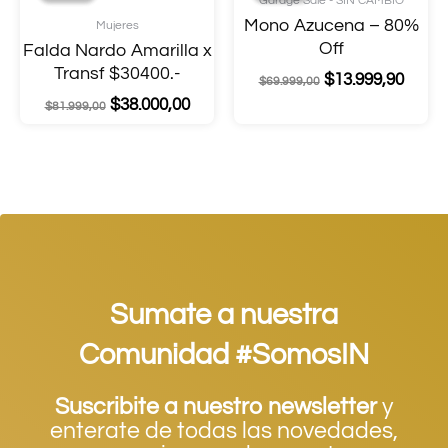
Garage Sale - SIN CAMBIO
Mono Azucena – 80%
Mujeres
Off
Falda Nardo Amarilla x
Transf $30400.-
$
13.999,90
$
69.999,00
$
38.000,00
$
81.999,00
Sumate a nuestra
Comunidad #SomosIN
Suscribite a nuestro newsletter
y
enterate de todas las novedades,